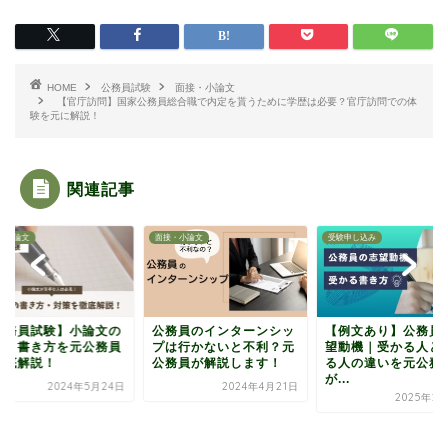
HOME
公務員試験
面接・小論文
【官庁訪問】国家公務員総合職で内定を貰うために学歴は必要？官庁訪問での体
験を元に解説！
関連記事
・小論文
面接・小論文
受験申し込み
公務員試験】小論文の
公務員のインターンシッ
【例文あり】公務員
策・書き方を元公務員
プは行かないと不利？元
望動機｜受かる人と
徹底解説！
公務員が解説します！
る人の違いを元公務
が...
2024年5月24日
2024年4月21日
2025年2