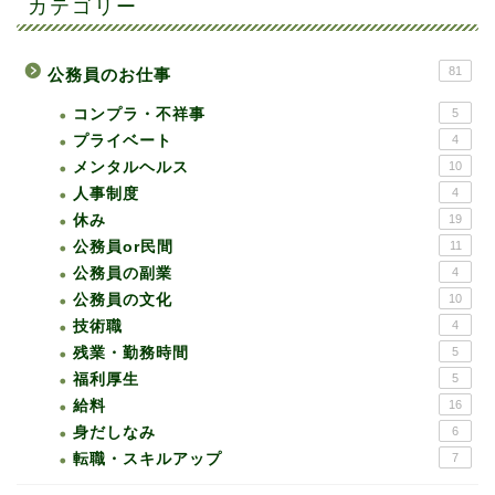
カテゴリー
81
公務員のお仕事
コンプラ・不祥事
5
プライベート
4
メンタルヘルス
10
人事制度
4
休み
19
公務員or民間
11
公務員の副業
4
公務員の文化
10
技術職
4
残業・勤務時間
5
福利厚生
5
給料
16
身だしなみ
6
転職・スキルアップ
7