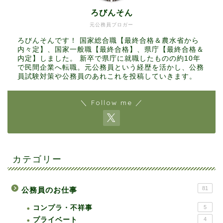
ろびんそん
元公務員ブロガー
ろびんそんです！ 国家総合職【最終合格＆農水省から
内々定】、国家一般職【最終合格】、県庁【最終合格＆
内定】しました。 新卒で県庁に就職したものの約10年
で民間企業へ転職。元公務員という経歴を活かし、公務
員試験対策や公務員のあれこれを投稿していきます。
＼ Follow me ／
カテゴリー
81
公務員のお仕事
コンプラ・不祥事
5
プライベート
4