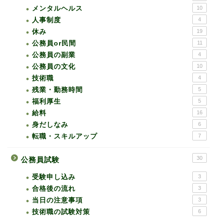
メンタルヘルス
10
人事制度
4
休み
19
公務員or民間
11
公務員の副業
4
公務員の文化
10
技術職
4
残業・勤務時間
5
福利厚生
5
給料
16
身だしなみ
6
転職・スキルアップ
7
30
公務員試験
受験申し込み
3
合格後の流れ
3
当日の注意事項
3
技術職の試験対策
6