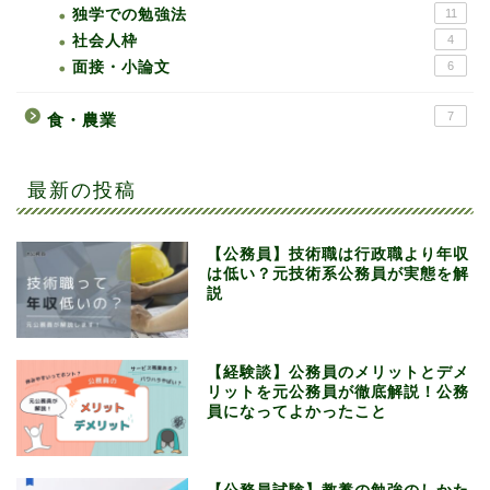
独学での勉強法
11
社会人枠
4
面接・小論文
6
7
食・農業
最新の投稿
【公務員】技術職は行政職より年収
は低い？元技術系公務員が実態を解
説
【経験談】公務員のメリットとデメ
リットを元公務員が徹底解説！公務
員になってよかったこと