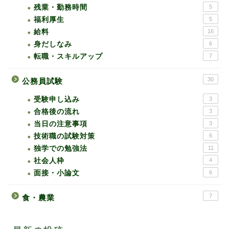
残業・勤務時間
5
福利厚生
5
給料
16
身だしなみ
6
転職・スキルアップ
7
30
公務員試験
受験申し込み
3
合格後の流れ
3
当日の注意事項
3
技術職の試験対策
6
独学での勉強法
11
社会人枠
4
面接・小論文
6
7
食・農業