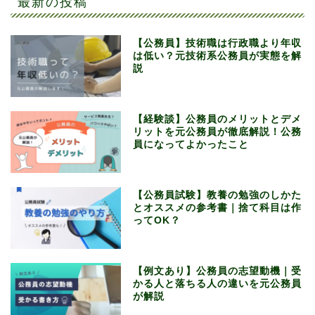
最新の投稿
【公務員】技術職は行政職より年収
は低い？元技術系公務員が実態を解
説
【経験談】公務員のメリットとデメ
リットを元公務員が徹底解説！公務
員になってよかったこと
【公務員試験】教養の勉強のしかた
とオススメの参考書｜捨て科目は作
ってOK？
【例文あり】公務員の志望動機｜受
かる人と落ちる人の違いを元公務員
が解説