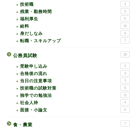
技術職
4
残業・勤務時間
5
福利厚生
5
給料
16
身だしなみ
6
転職・スキルアップ
7
30
公務員試験
受験申し込み
3
合格後の流れ
3
当日の注意事項
3
技術職の試験対策
6
独学での勉強法
11
社会人枠
4
面接・小論文
6
7
食・農業