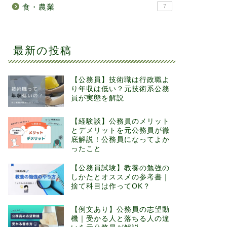
食・農業
7
最新の投稿
【公務員】技術職は行政職よ
り年収は低い？元技術系公務
員が実態を解説
【経験談】公務員のメリット
とデメリットを元公務員が徹
底解説！公務員になってよか
ったこと
【公務員試験】教養の勉強の
しかたとオススメの参考書｜
捨て科目は作ってOK？
【例文あり】公務員の志望動
機｜受かる人と落ちる人の違