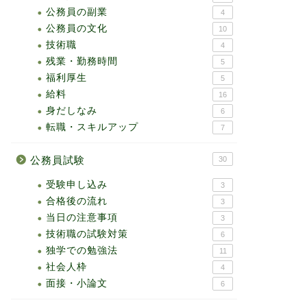
公務員の副業
4
公務員の文化
10
技術職
4
残業・勤務時間
5
福利厚生
5
給料
16
身だしなみ
6
転職・スキルアップ
7
公務員試験
30
受験申し込み
3
合格後の流れ
3
当日の注意事項
3
技術職の試験対策
6
独学での勉強法
11
社会人枠
4
面接・小論文
6