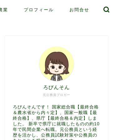
農業
プロフィール
お問合せ
ろびんそん
元公務員ブロガー
ろびんそんです！ 国家総合職【最終合格
＆農水省から内々定】、国家一般職【最
終合格】、県庁【最終合格＆内定】しま
した。 新卒で県庁に就職したものの約10
年で民間企業へ転職。元公務員という経
歴を活かし、公務員試験対策や公務員の