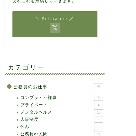
あれこれを投稿していきます。
＼ Follow me ／
カテゴリー
公務員のお仕事
81
コンプラ・不祥事
5
プライベート
4
メンタルヘルス
10
人事制度
4
休み
19
公務員or民間
11