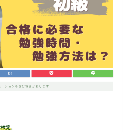
モーションを含む場合があります
！
示検定
。