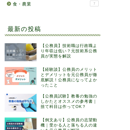
食・農業
7
最新の投稿
【公務員】技術職は行政職よ
り年収は低い？元技術系公務
員が実態を解説
【経験談】公務員のメリット
とデメリットを元公務員が徹
底解説！公務員になってよか
ったこと
【公務員試験】教養の勉強の
しかたとオススメの参考書｜
捨て科目は作ってOK？
【例文あり】公務員の志望動
機｜受かる人と落ちる人の違