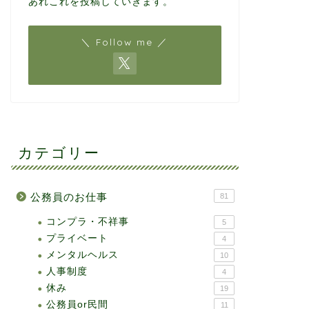
あれこれを投稿していきます。
＼ Follow me ／
カテゴリー
公務員のお仕事
81
コンプラ・不祥事
5
プライベート
4
メンタルヘルス
10
人事制度
4
休み
19
公務員or民間
11