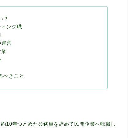
い？
ティング職
業
の運営
営業
務
るべきこと
約10年つとめた公務員を辞めて民間企業へ転職し