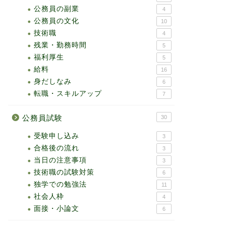
公務員の副業
4
公務員の文化
10
技術職
4
残業・勤務時間
5
福利厚生
5
給料
16
身だしなみ
6
転職・スキルアップ
7
公務員試験
30
受験申し込み
3
合格後の流れ
3
当日の注意事項
3
技術職の試験対策
6
独学での勉強法
11
社会人枠
4
面接・小論文
6