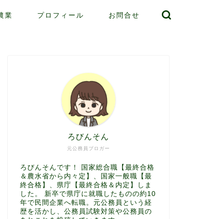
農業
プロフィール
お問合せ
ろびんそん
元公務員ブロガー
ろびんそんです！ 国家総合職【最終合格
＆農水省から内々定】、国家一般職【最
終合格】、県庁【最終合格＆内定】しま
した。 新卒で県庁に就職したものの約10
年で民間企業へ転職。元公務員という経
歴を活かし、公務員試験対策や公務員の