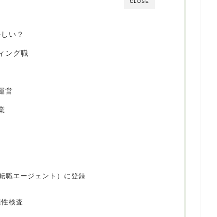
CLOSE
かしい？
ィング職
運営
業
転職エージェント）に登録
適性検査