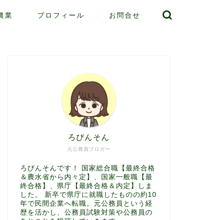
農業
プロフィール
お問合せ
ろびんそん
元公務員ブロガー
ろびんそんです！ 国家総合職【最終合格
＆農水省から内々定】、国家一般職【最
終合格】、県庁【最終合格＆内定】しま
した。 新卒で県庁に就職したものの約10
年で民間企業へ転職。元公務員という経
歴を活かし、公務員試験対策や公務員の