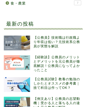
食・農業
7
最新の投稿
【公務員】技術職は行政職よ
り年収は低い？元技術系公務
員が実態を解説
【経験談】公務員のメリット
とデメリットを元公務員が徹
底解説！公務員になってよか
ったこと
【公務員試験】教養の勉強の
しかたとオススメの参考書｜
捨て科目は作ってOK？
【例文あり】公務員の志望動
機｜受かる人と落ちる人の違