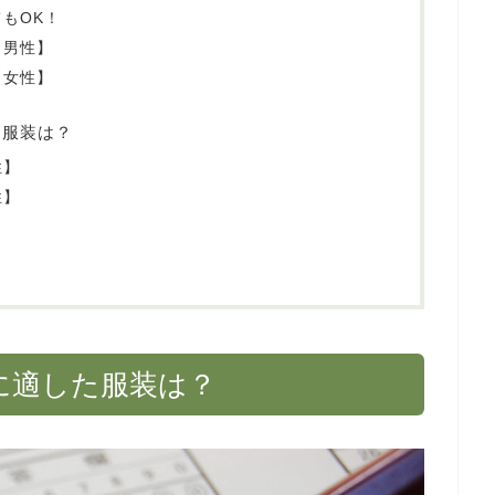
もOK！
【男性】
【女性】
た服装は？
性】
性】
に適した服装は？