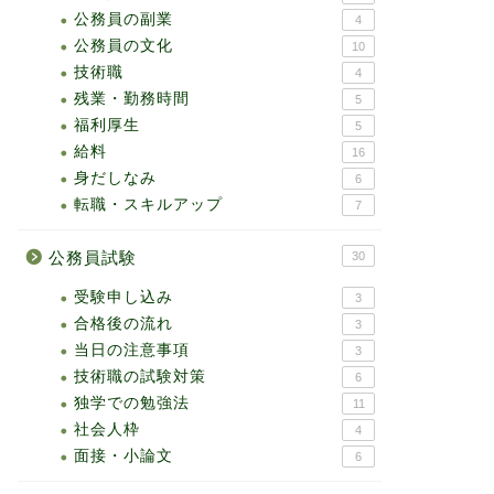
公務員の副業
4
公務員の文化
10
技術職
4
残業・勤務時間
5
福利厚生
5
給料
16
身だしなみ
6
転職・スキルアップ
7
公務員試験
30
受験申し込み
3
合格後の流れ
3
当日の注意事項
3
技術職の試験対策
6
独学での勉強法
11
社会人枠
4
面接・小論文
6