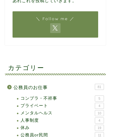
あれこれを投稿していきます。
＼ Follow me ／
カテゴリー
公務員のお仕事
81
コンプラ・不祥事
5
プライベート
4
メンタルヘルス
10
人事制度
4
休み
19
公務員or民間
11