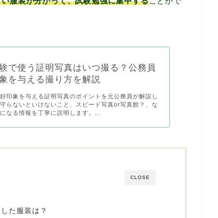
しい服装が分かって、試験勉強に集中する
ことがで
験で使う証明写真はいつ撮る？公務員
象を与える撮り方を解説
で好印象を与える証明写真のポイントを元公務員が解説し
守らないといけないこと、スピード写真or写真館？、な
になる情報を丁寧に説明します。...
CLOSE
適した服装は？