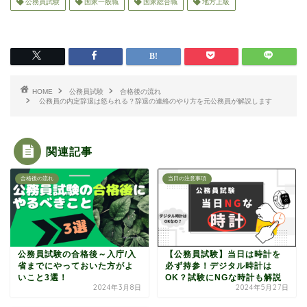
公務員試験
国家一般職
国家総合職
地方上級
HOME
公務員試験
合格後の流れ
公務員の内定辞退は怒られる？辞退の連絡のやり方を元公務員が解説します
関連記事
合格後の流れ
当日の注意事項
公務員試験の合格後～入庁/入
【公務員試験】当日は時計を
省までにやっておいた方がよ
必ず持参！デジタル時計は
いこと3選！
OK？試験にNGな時計も解説
2024年3月8日
2024年5月27日