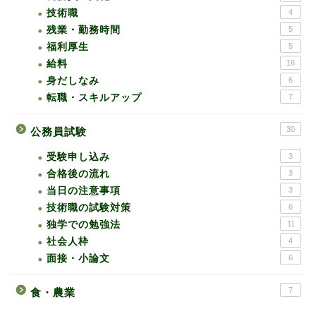
技術職
4
残業・勤務時間
5
福利厚生
5
給料
16
身だしなみ
6
転職・スキルアップ
7
30
公務員試験
受験申し込み
3
合格後の流れ
3
当日の注意事項
3
技術職の試験対策
6
独学での勉強法
11
社会人枠
4
面接・小論文
6
7
食・農業