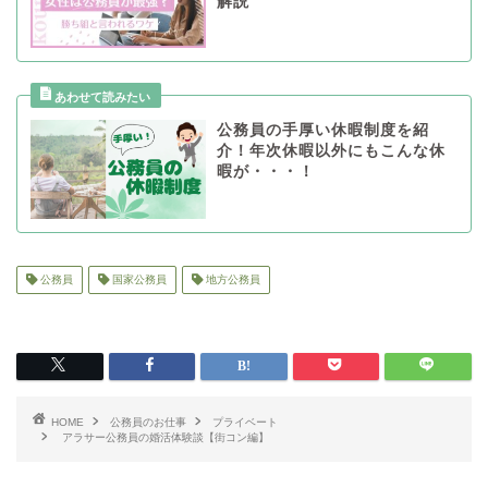
解説
公務員の手厚い休暇制度を紹
介！年次休暇以外にもこんな休
暇が・・・！
公務員
国家公務員
地方公務員
HOME
公務員のお仕事
プライベート
アラサー公務員の婚活体験談【街コン編】