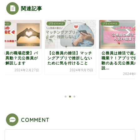
関連記事
イベート
プライベート
プライベート
公務員の職場恋愛】バ
【公務員の婚活】マッチ
公務員は婚活で超人
ると異動？元公務員が
ングアプリで挫折しない
職業？！アプリで婚
情を解説します
ために気を付けること
験のある元公務員が
説...
2024年2月27日
2024年9月15日
2024年8月
COMMENT