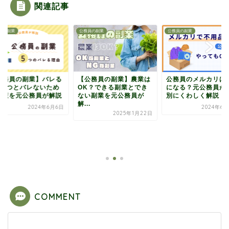
関連記事
員の副業
公務員の副業
公務員の副業
公務員の副業】バレる
【公務員の副業】農業は
公務員のメルカリは
由5つとバレないため
OK？できる副業とでき
になる？元公務員が
対策を元公務員が解説
ない副業を元公務員が
別にくわしく解説
解...
2024年6月6日
2024年6月
2025年1月22日
COMMENT