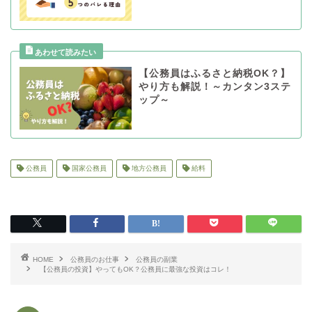
【公務員はふるさと納税OK？】
やり方も解説！～カンタン3ステ
ップ～
公務員
国家公務員
地方公務員
給料
HOME
公務員のお仕事
公務員の副業
【公務員の投資】やってもOK？公務員に最強な投資はコレ！