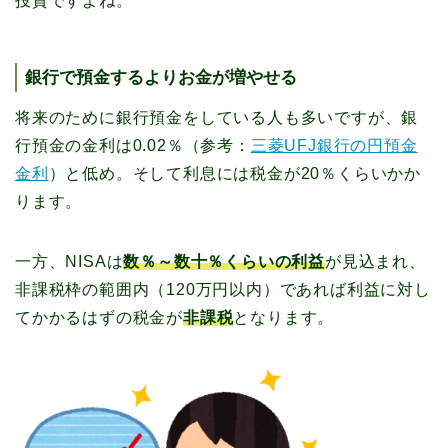
投資ですよね。
銀行で預金するよりお金が増やせる
将来のために銀行預金をしている人も多いですが、銀
行預金の金利は0.02％（参考：
三菱UFJ銀行の円預金
金利
）と低め。そして利息には税金が20％くらいかか
ります。
一方、NISAは
数％～数十％くらいの利益
が見込まれ、
非課税枠の範囲内（120万円以内）であれば利益に対し
てかかるはずの税金が
非課税
となります。