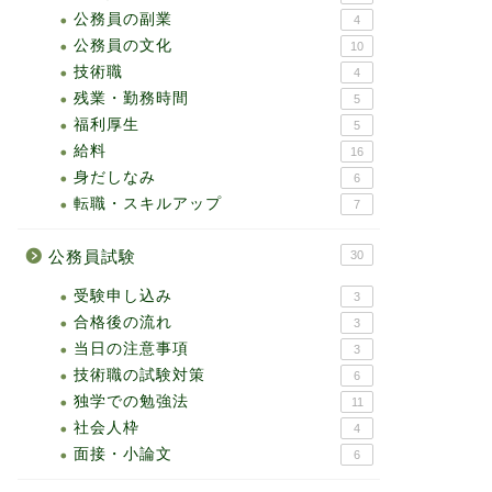
公務員の副業
4
公務員の文化
10
技術職
4
残業・勤務時間
5
福利厚生
5
給料
16
身だしなみ
6
転職・スキルアップ
7
公務員試験
30
受験申し込み
3
合格後の流れ
3
当日の注意事項
3
技術職の試験対策
6
独学での勉強法
11
社会人枠
4
面接・小論文
6