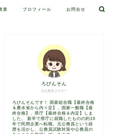
農業
プロフィール
お問合せ
ろびんそん
元公務員ブロガー
ろびんそんです！ 国家総合職【最終合格
＆農水省から内々定】、国家一般職【最
終合格】、県庁【最終合格＆内定】しま
した。 新卒で県庁に就職したものの約10
年で民間企業へ転職。元公務員という経
歴を活かし、公務員試験対策や公務員の