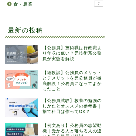
食・農業
7
最新の投稿
【公務員】技術職は行政職よ
り年収は低い？元技術系公務
員が実態を解説
【経験談】公務員のメリット
とデメリットを元公務員が徹
底解説！公務員になってよか
ったこと
【公務員試験】教養の勉強の
しかたとオススメの参考書｜
捨て科目は作ってOK？
【例文あり】公務員の志望動
機｜受かる人と落ちる人の違