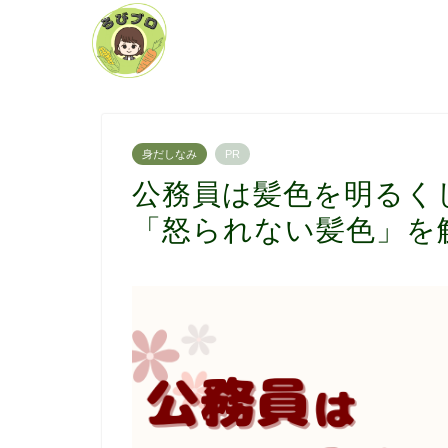
身だしなみ
PR
公務員は髪色を明るく
「怒られない髪色」を