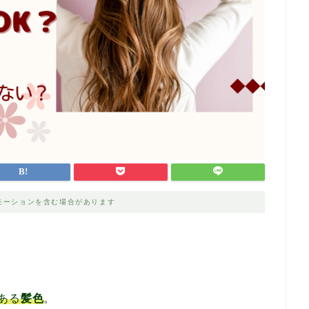
モーションを含む場合があります
！
ある
髪色
。