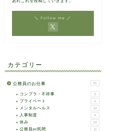
あれこれを投稿していきます。
＼ Follow me ／
カテゴリー
公務員のお仕事
81
コンプラ・不祥事
5
プライベート
4
メンタルヘルス
10
人事制度
4
休み
19
公務員or民間
11