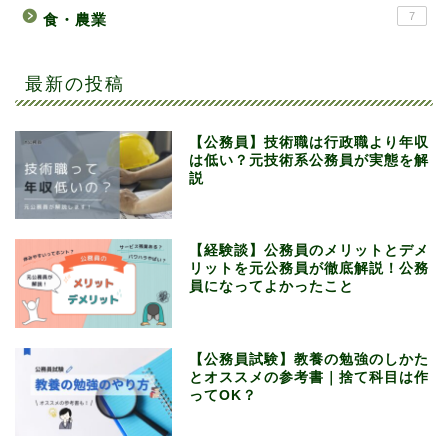
7
食・農業
最新の投稿
【公務員】技術職は行政職より年収
は低い？元技術系公務員が実態を解
説
【経験談】公務員のメリットとデメ
リットを元公務員が徹底解説！公務
員になってよかったこと
【公務員試験】教養の勉強のしかた
とオススメの参考書｜捨て科目は作
ってOK？