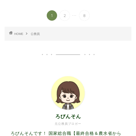
...
1
2
8
HOME
公務員
ろびんそん
元公務員ブロガー
ろびんそんです！ 国家総合職【最終合格＆農水省から