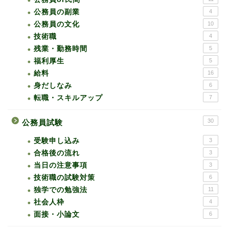
公務員の副業
4
公務員の文化
10
技術職
4
残業・勤務時間
5
福利厚生
5
給料
16
身だしなみ
6
転職・スキルアップ
7
30
公務員試験
受験申し込み
3
合格後の流れ
3
当日の注意事項
3
技術職の試験対策
6
独学での勉強法
11
社会人枠
4
面接・小論文
6