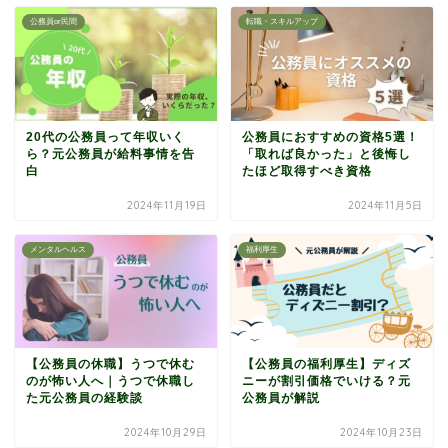
公務員or民間
転職・スキルアップ
20代の公務員って年収いく
公務員におすすめの資格5選！
ら？元公務員が給料事情を告
「取れば良かった」と後悔し
白
たほど取得すべき資格
2024年11月19日
2024年11月5日
メンタルヘルス
福利厚生
【公務員の休職】うつで休む
【公務員の福利厚生】ディズ
のが怖い人へ｜うつで休職し
ニーが割引価格でいける？元
た元公務員の経験談
公務員が解説
2024年10月29日
2024年10月23日