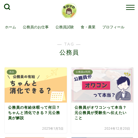
ホーム
公務員のお仕事
公務員試験
食・農業
プロフィール
― TAG ―
公務員
休み
公務員or民間
公務員の有給休暇って何日？
公務員がオワコンって本当？
ちゃんと消化できる？元公務
元公務員が受験生へ伝えたい
員が解説
こと
2025年1月5日
2024年12月20日