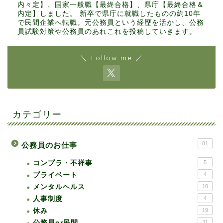
内々定】、国家一般職【最終合格】、県庁【最終合格＆
内定】しました。 新卒で県庁に就職したものの約10年
で民間企業へ転職。元公務員という経歴を活かし、公務
員試験対策や公務員のあれこれを投稿していきます。
＼ Follow me ／
カテゴリー
81
公務員のお仕事
コンプラ・不祥事
5
プライベート
4
メンタルヘルス
10
人事制度
4
休み
19
公務員or民間
11