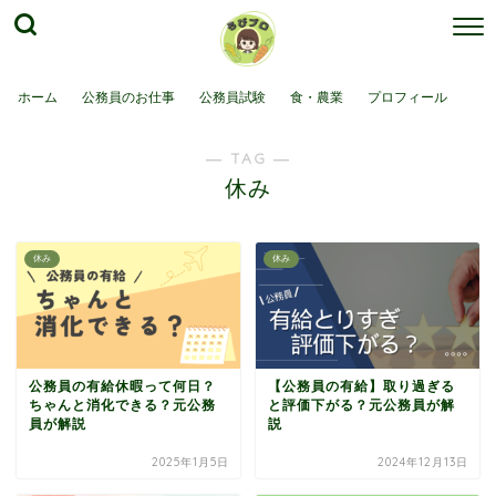
ホーム
公務員のお仕事
公務員試験
食・農業
プロフィール
― TAG ―
休み
休み
休み
公務員の有給休暇って何日？
【公務員の有給】取り過ぎる
ちゃんと消化できる？元公務
と評価下がる？元公務員が解
員が解説
説
2025年1月5日
2024年12月13日