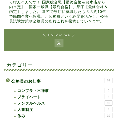
ろびんそんです！ 国家総合職【最終合格＆農水省から
内々定】、国家一般職【最終合格】、県庁【最終合格＆
内定】しました。 新卒で県庁に就職したものの約10年
で民間企業へ転職。元公務員という経歴を活かし、公務
員試験対策や公務員のあれこれを投稿していきます。
＼ Follow me ／
カテゴリー
81
公務員のお仕事
コンプラ・不祥事
5
プライベート
4
メンタルヘルス
10
人事制度
4
休み
19