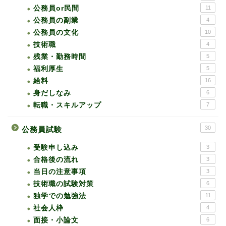
公務員or民間
11
公務員の副業
4
公務員の文化
10
技術職
4
残業・勤務時間
5
福利厚生
5
給料
16
身だしなみ
6
転職・スキルアップ
7
30
公務員試験
受験申し込み
3
合格後の流れ
3
当日の注意事項
3
技術職の試験対策
6
独学での勉強法
11
社会人枠
4
面接・小論文
6