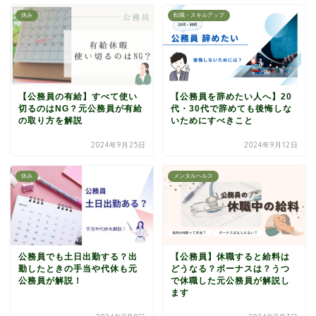
休み
転職・スキルアップ
【公務員の有給】すべて使い
【公務員を辞めたい人へ】20
切るのはNG？元公務員が有給
代・30代で辞めても後悔しな
の取り方を解説
いためにすべきこと
2024年9月25日
2024年9月12日
休み
メンタルヘルス
公務員でも土日出勤する？出
【公務員】休職すると給料は
勤したときの手当や代休も元
どうなる？ボーナスは？うつ
公務員が解説！
で休職した元公務員が解説し
ます