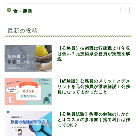
7
食・農業
最新の投稿
【公務員】技術職は行政職より年収
は低い？元技術系公務員が実態を解
説
【経験談】公務員のメリットとデメ
リットを元公務員が徹底解説！公務
員になってよかったこと
【公務員試験】教養の勉強のしかた
とオススメの参考書｜捨て科目は作
ってOK？