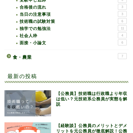
受験申し込み
合格後の流れ
3
当日の注意事項
3
技術職の試験対策
6
独学での勉強法
11
社会人枠
4
面接・小論文
6
7
食・農業
最新の投稿
【公務員】技術職は行政職より年収
は低い？元技術系公務員が実態を解
説
【経験談】公務員のメリットとデメ
リットを元公務員が徹底解説！公務