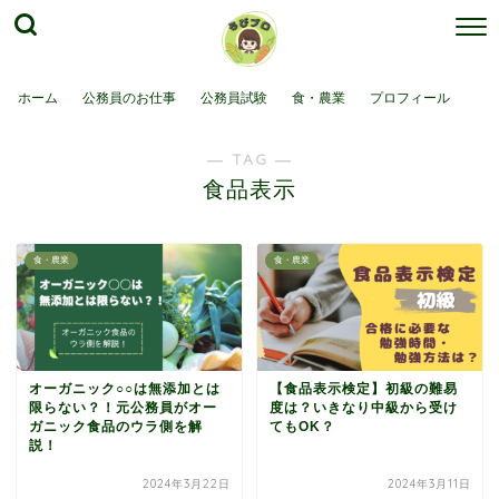
ホーム
公務員のお仕事
公務員試験
食・農業
プロフィール
― TAG ―
食品表示
食・農業
食・農業
オーガニック○○は無添加とは
【食品表示検定】初級の難易
限らない？！元公務員がオー
度は？いきなり中級から受け
ガニック食品のウラ側を解
てもOK？
説！
2024年3月22日
2024年3月11日