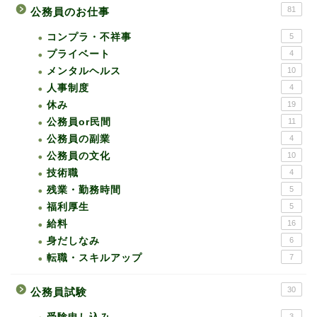
81
公務員のお仕事
コンプラ・不祥事
5
プライベート
4
メンタルヘルス
10
人事制度
4
休み
19
公務員or民間
11
公務員の副業
4
公務員の文化
10
技術職
4
残業・勤務時間
5
福利厚生
5
給料
16
身だしなみ
6
転職・スキルアップ
7
30
公務員試験
3